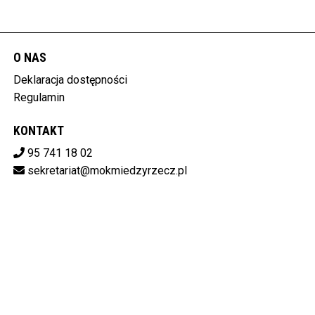
O NAS
Deklaracja dostępności
Regulamin
KONTAKT
95 741 18 02
sekretariat@mokmiedzyrzecz.pl
Pobierz swoje bilety
MIĘDZYRZECKI OŚRODEK KULTURY
ul. Konstytucji 3 Maja 30, 66-300 Międzyrzecz
596-15-14-808