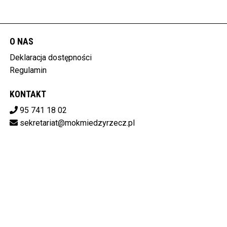
O NAS
Deklaracja dostępności
Regulamin
KONTAKT
95 741 18 02
sekretariat@mokmiedzyrzecz.pl
Pobierz swoje bilety
MIĘDZYRZECKI OŚRODEK KULTURY
ul. Konstytucji 3 Maja 30, 66-300 Międzyrzecz
596-15-14-808