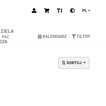
PL
DZIELA
1
KALENDARZ
FILTRY
PAŹ
026
SORTUJ