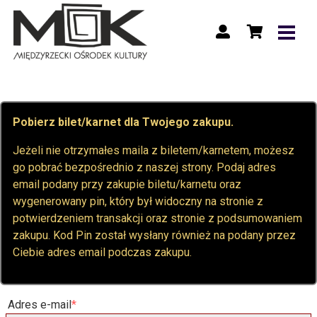
Pobierz bilet/karnet dla Twojego zakupu.
Jeżeli nie otrzymałes maila z biletem/karnetem, możesz
go pobrać bezpośrednio z naszej strony. Podaj adres
email podany przy zakupie biletu/karnetu oraz
wygenerowany pin, który był widoczny na stronie z
potwierdzeniem transakcji oraz stronie z podsumowaniem
zakupu. Kod Pin został wysłany również na podany przez
Ciebie adres email podczas zakupu.
Adres e-mail