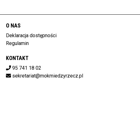
O NAS
Deklaracja dostępności
Regulamin
KONTAKT
95 741 18 02
sekretariat@mokmiedzyrzecz.pl
Pobierz swoje bilety
MIĘDZYRZECKI OŚRODEK KULTURY
ul. Konstytucji 3 Maja 30, 66-300 Międzyrzecz
596-15-14-808