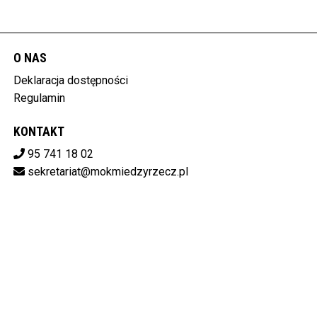
O NAS
Deklaracja dostępności
Regulamin
KONTAKT
95 741 18 02
sekretariat@mokmiedzyrzecz.pl
Pobierz swoje bilety
MIĘDZYRZECKI OŚRODEK KULTURY
ul. Konstytucji 3 Maja 30, 66-300 Międzyrzecz
596-15-14-808