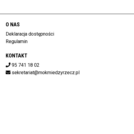
O NAS
Deklaracja dostępności
Regulamin
KONTAKT
95 741 18 02
sekretariat@mokmiedzyrzecz.pl
Pobierz swoje bilety
MIĘDZYRZECKI OŚRODEK KULTURY
ul. Konstytucji 3 Maja 30, 66-300 Międzyrzecz
596-15-14-808