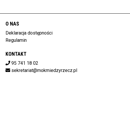
O NAS
Deklaracja dostępności
Regulamin
KONTAKT
95 741 18 02
sekretariat@mokmiedzyrzecz.pl
Pobierz swoje bilety
MIĘDZYRZECKI OŚRODEK KULTURY
ul. Konstytucji 3 Maja 30, 66-300 Międzyrzecz
596-15-14-808