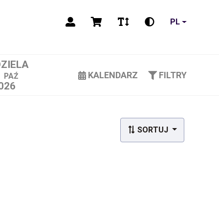
PL
DZIELA
1
KALENDARZ
FILTRY
PAŹ
026
SORTUJ