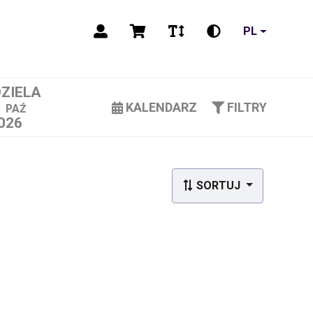
PL
DZIELA
1
KALENDARZ
FILTRY
PAŹ
026
SORTUJ